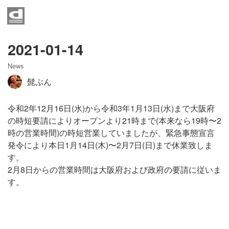
Home
News
2021-01-14
News
Event
髭ぶん
Contact
令和2年12月16日(水)から令和3年1月13日(水)まで大阪府
の時短要請によりオープンより21時まで(本来なら19時〜2
Access
時の営業時間)の時短営業していましたが、緊急事態宣言
発令により本日1月14日(木)〜2月7日(日)まで休業致しま
営業時間
す。
2月8日からの営業時間は大阪府および政府の要請に従いま
す。