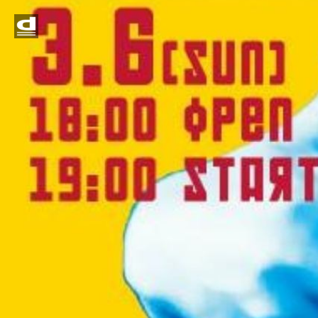
Home
News
Event
Contact
Access
営業時間