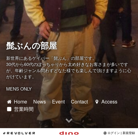
髭ぶんの部屋
新世界にあるゲイバー「髭ぶん」の部屋です。
30代から60代のぽっちゃりから太め好きなお客さまが多いです
が、年齢ジャンル問わずどなた様でも楽しんで頂けますように心
がけています。
MENS ONLY
Home
News
Event
Contact
Access
営業時間
*REVOLVER
ログイン | 新規登録