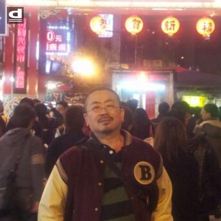
Home
News
Event
Contact
Access
営業時間