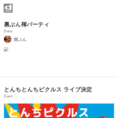
Home
News
裏ぶん褌パーティ
Event
Event
髭ぶん
Contact
Access
営業時間
とんちとんちピクルス ライブ決定
Event